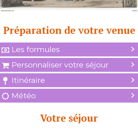
Préparation de votre venue
Les formules

Personnaliser votre séjour

Itinéraire

Météo

Votre séjour